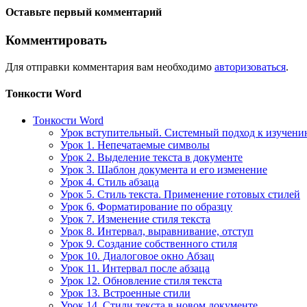
Оставьте первый комментарий
Комментировать
Для отправки комментария вам необходимо
авторизоваться
.
Тонкости Word
Тонкости Word
Урок вступительный. Системный подход к изучен
Урок 1. Непечатаемые символы
Урок 2. Выделение текста в документе
Урок 3. Шаблон документа и его изменение
Урок 4. Стиль абзаца
Урок 5. Стиль текста. Применение готовых стилей
Урок 6. Форматирование по образцу
Урок 7. Изменение стиля текста
Урок 8. Интервал, выравнивание, отступ
Урок 9. Создание собственного стиля
Урок 10. Диалоговое окно Абзац
Урок 11. Интервал после абзаца
Урок 12. Обновление стиля текста
Урок 13. Встроенные стили
Урок 14. Стили текста в новом документе