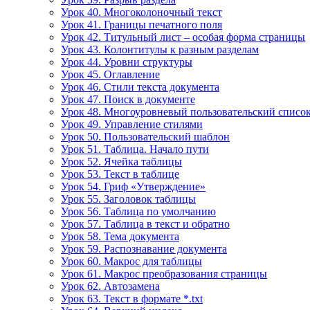
Урок 40. Многоколоночный текст
Урок 41. Границы печатного поля
Урок 42. Титульный лист – особая форма страницы
Урок 43. Колонтитулы к разным разделам
Урок 44. Уровни структуры
Урок 45. Оглавление
Урок 46. Стили текста документа
Урок 47. Поиск в документе
Урок 48. Многоуровневый пользовательский списо
Урок 49. Управление стилями
Урок 50. Пользовательский шаблон
Урок 51. Таблица. Начало пути
Урок 52. Ячейка таблицы
Урок 53. Текст в таблице
Урок 54. Гриф «Утверждение»
Урок 55. Заголовок таблицы
Урок 56. Таблица по умолчанию
Урок 57. Таблица в текст и обратно
Урок 58. Тема документа
Урок 59. Распознавание документа
Урок 60. Макрос для таблицы
Урок 61. Макрос преобразования страницы
Урок 62. Автозамена
Урок 63. Текст в формате *.txt