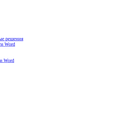
ые решения
ти Word
и Word