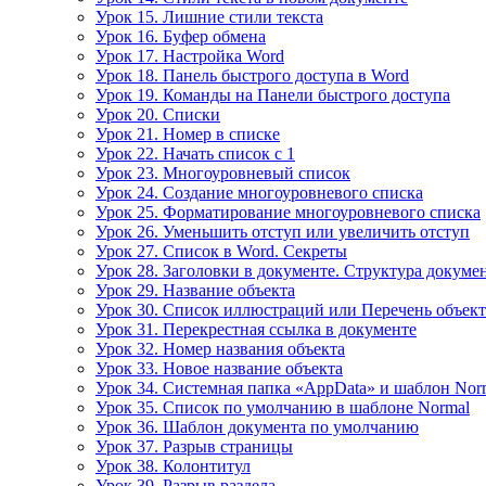
Урок 15. Лишние стили текста
Урок 16. Буфер обмена
Урок 17. Настройка Word
Урок 18. Панель быстрого доступа в Word
Урок 19. Команды на Панели быстрого доступа
Урок 20. Списки
Урок 21. Номер в списке
Урок 22. Начать список с 1
Урок 23. Многоуровневый список
Урок 24. Создание многоуровневого списка
Урок 25. Форматирование многоуровневого списка
Урок 26. Уменьшить отступ или увеличить отступ
Урок 27. Список в Word. Секреты
Урок 28. Заголовки в документе. Структура докуме
Урок 29. Название объекта
Урок 30. Список иллюстраций или Перечень объек
Урок 31. Перекрестная ссылка в документе
Урок 32. Номер названия объекта
Урок 33. Новое название объекта
Урок 34. Системная папка «AppData» и шаблон Nor
Урок 35. Список по умолчанию в шаблоне Normal
Урок 36. Шаблон документа по умолчанию
Урок 37. Разрыв страницы
Урок 38. Колонтитул
Урок 39. Разрыв раздела