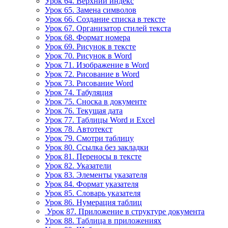
Урок 64. Верхний индекс
Урок 65. Замена символов
Урок 66. Создание списка в тексте
Урок 67. Организатор стилей текста
Урок 68. Формат номера
Урок 69. Рисунок в тексте
Урок 70. Рисунок в Word
Урок 71. Изображение в Word
Урок 72. Рисование в Word
Урок 73. Рисование Word
Урок 74. Табуляция
Урок 75. Сноска в документе
Урок 76. Текущая дата
Урок 77. Таблицы Word и Excel
Урок 78. Автотекст
Урок 79. Смотри таблицу
Урок 80. Ссылка без закладки
Урок 81. Переносы в тексте
Урок 82. Указатели
Урок 83. Элементы указателя
Урок 84. Формат указателя
Урок 85. Словарь указателя
Урок 86. Нумерация таблиц
Урок 87. Приложение в структуре документа
Урок 88. Таблица в приложениях