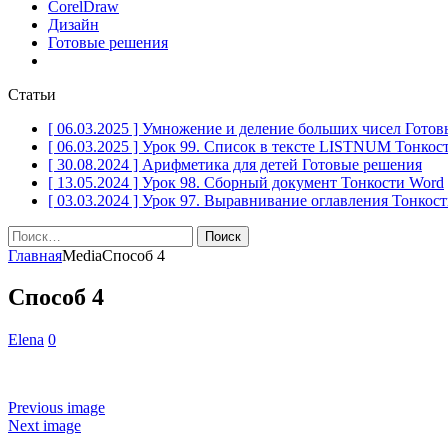
CorelDraw
Дизайн
Готовые решения
Статьи
[ 06.03.2025 ]
Умножение и деление больших чисел
Готов
[ 06.03.2025 ]
Урок 99. Список в тексте LISTNUM
Тонкос
[ 30.08.2024 ]
Арифметика для детей
Готовые решения
[ 13.05.2024 ]
Урок 98. Сборный документ
Тонкости Word
[ 03.03.2024 ]
Урок 97. Выравнивание оглавления
Тонкост
Найти:
Главная
Media
Способ 4
Способ 4
Elena
0
Previous image
Next image