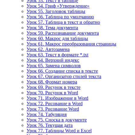
Урок 53. Текст в таблице
Урок 54. Гриф «Утверждение»
Урок 55. Заголовок таблицы
Урок 56. Таблица по умолчанию
Урок 57. Таблица в текст и обратно
Урок 58. Тема документа
Урок 59. Распознавание документа
Урок 60. Макрос для таблицы
Урок 61. Макрос преобразования страницы
Урок 62. Автозамена
Урок 63. Текст в формате *.txt
Урок 64. Верхний индекс
Урок 65. Замена символов
Урок 66. Создание списка в тексте
Урок 67. Организатор стилей текста
Урок 68. Формат номера
Урок 69. Рисунок в тексте
Урок 70. Рисунок в Word
Урок 71. Изображение в Word
Урок 72. Рисование в Word
Урок 73. Рисование Word
Урок 74. Табуляция
Урок 75. Сноска в документе
Урок 76. Текущая дата
Урок 77. Таблицы Word и Excel