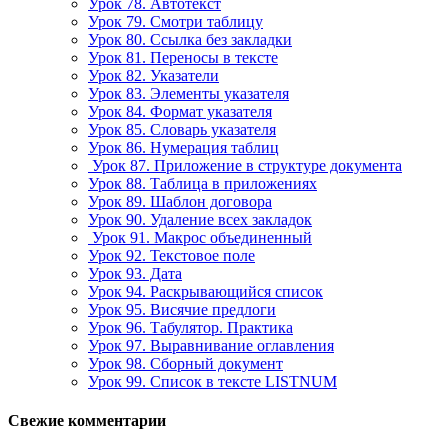
Урок 78. Автотекст
Урок 79. Смотри таблицу
Урок 80. Ссылка без закладки
Урок 81. Переносы в тексте
Урок 82. Указатели
Урок 83. Элементы указателя
Урок 84. Формат указателя
Урок 85. Словарь указателя
Урок 86. Нумерация таблиц
Урок 87. Приложение в структуре документа
Урок 88. Таблица в приложениях
Урок 89. Шаблон договора
Урок 90. Удаление всех закладок
Урок 91. Макрос объединенный
Урок 92. Текстовое поле
Урок 93. Дата
Урок 94. Раскрывающийся список
Урок 95. Висячие предлоги
Урок 96. Табулятор. Практика
Урок 97. Выравнивание оглавления
Урок 98. Сборный документ
Урок 99. Список в тексте LISTNUM
Свежие комментарии