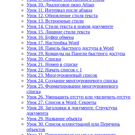
Урок 10. Диалоговое окно Абзац
Урок 11. Интервал после абзаца
Урок 12. Обновление стиля текста
Урок 13. Встроенные стили
Урок 14. Стили текста в новом документе
Урок 15. Лишние стили текста
Урок 16. Буфер обмена
Урок 17. Настройка Word
Урок 18. Панель быстрого доступа в Word
Урок 19. Команды на Панели быстрого доступа
Урок 20. Списки
Урок 21. Номер в списке
Урок 22. Начать список с 1
Урок 23. Многоуровневый список
Урок 24. Создание многоуровневого списка
Урок 25. Форматирование многоуровневого
списка
Урок 26. Уменьшить отступ или увеличить отступ
Урок 27. Список в Word. Секреты
Урок 28. Заголовки в документе. Структура
документа
Урок 29. Название объекта
Урок 30. Список иллюстраций или Перечень
объектов
Урок 31. Перекрестная ссылка в документе