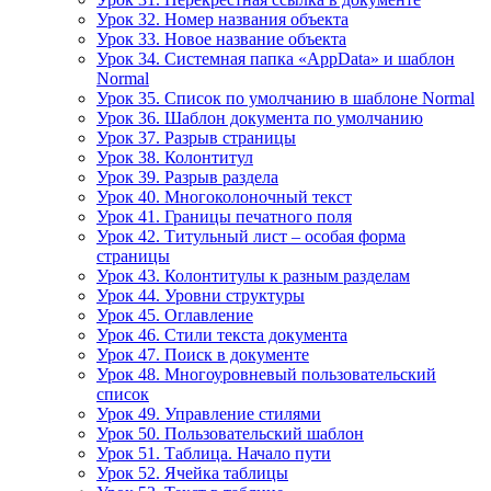
Урок 32. Номер названия объекта
Урок 33. Новое название объекта
Урок 34. Системная папка «AppData» и шаблон
Normal
Урок 35. Список по умолчанию в шаблоне Normal
Урок 36. Шаблон документа по умолчанию
Урок 37. Разрыв страницы
Урок 38. Колонтитул
Урок 39. Разрыв раздела
Урок 40. Многоколоночный текст
Урок 41. Границы печатного поля
Урок 42. Титульный лист – особая форма
страницы
Урок 43. Колонтитулы к разным разделам
Урок 44. Уровни структуры
Урок 45. Оглавление
Урок 46. Стили текста документа
Урок 47. Поиск в документе
Урок 48. Многоуровневый пользовательский
список
Урок 49. Управление стилями
Урок 50. Пользовательский шаблон
Урок 51. Таблица. Начало пути
Урок 52. Ячейка таблицы