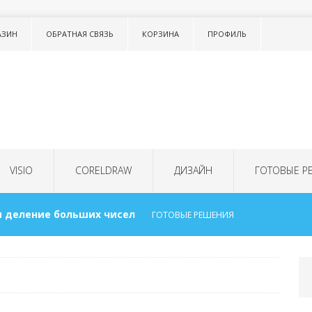
АЗИН
ОБРАТНАЯ СВЯЗЬ
КОРЗИНА
ПРОФИЛЬ
VISIO
CORELDRAW
ДИЗАЙН
ГОТОВЫЕ Р
 деление больших чисел
ГОТОВЫЕ РЕШЕНИЯ
сок в тексте LISTNUM
ТОНКОСТИ WORD
 для детей
ГОТОВЫЕ РЕШЕНИЯ