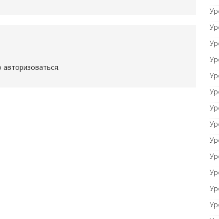
Ур
Ур
Ур
Ур
о
авторизоваться
.
Ур
Ур
Ур
Ур
Ур
Ур
Ур
Ур
Ур