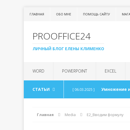
ГЛАВНАЯ
ОБО МНЕ
ПОМОЩЬ САЙТУ
МАГ
PROOFFICE24
ЛИЧНЫЙ БЛОГ ЕЛЕНЫ КЛИМЕНКО
WORD
POWERPOINT
EXCEL
СТАТЬИ
Умножение и
[ 06.03.2025 ]
Урок 99. Спи
[ 06.03.2025 ]
Главная
Media
Е2_Вводим формулу
Арифметика
[ 30.08.2024 ]