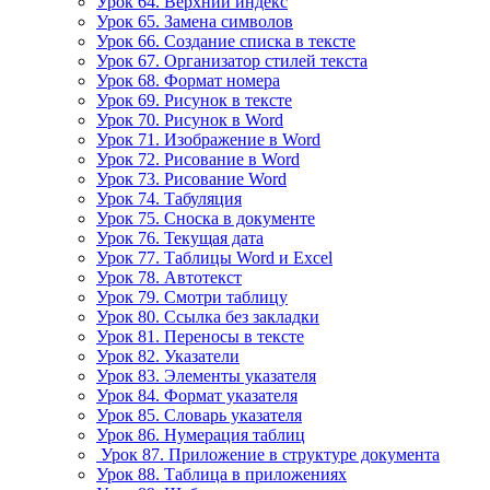
Урок 64. Верхний индекс
Урок 65. Замена символов
Урок 66. Создание списка в тексте
Урок 67. Организатор стилей текста
Урок 68. Формат номера
Урок 69. Рисунок в тексте
Урок 70. Рисунок в Word
Урок 71. Изображение в Word
Урок 72. Рисование в Word
Урок 73. Рисование Word
Урок 74. Табуляция
Урок 75. Сноска в документе
Урок 76. Текущая дата
Урок 77. Таблицы Word и Excel
Урок 78. Автотекст
Урок 79. Смотри таблицу
Урок 80. Ссылка без закладки
Урок 81. Переносы в тексте
Урок 82. Указатели
Урок 83. Элементы указателя
Урок 84. Формат указателя
Урок 85. Словарь указателя
Урок 86. Нумерация таблиц
Урок 87. Приложение в структуре документа
Урок 88. Таблица в приложениях