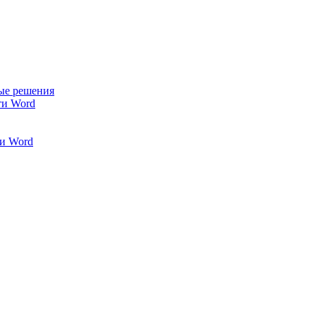
ые решения
ти Word
и Word