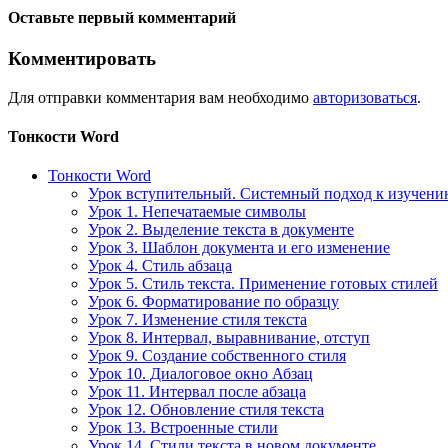
Оставьте первый комментарий
Комментировать
Для отправки комментария вам необходимо
авторизоваться
.
Тонкости Word
Тонкости Word
Урок вступительный. Системный подход к изучен
Урок 1. Непечатаемые символы
Урок 2. Выделение текста в документе
Урок 3. Шаблон документа и его изменение
Урок 4. Стиль абзаца
Урок 5. Стиль текста. Применение готовых стилей
Урок 6. Форматирование по образцу
Урок 7. Изменение стиля текста
Урок 8. Интервал, выравнивание, отступ
Урок 9. Создание собственного стиля
Урок 10. Диалоговое окно Абзац
Урок 11. Интервал после абзаца
Урок 12. Обновление стиля текста
Урок 13. Встроенные стили
Урок 14. Стили текста в новом документе