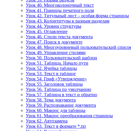
Урок 40. Многоколоночный текст
Урок 41. Границы печатного поля
Урок 42. Титульный лист – особая форма страницы
Урок 43. Колонтитулы к разным разделам
Урок 44. Уровни структуры
Урок 45. Оглавление
Урок 46. Стили текста документа
Урок 47. Поиск в документе
Урок 48. Многоуровневый пользовательский списо
Урок 49. Управление стилями
Урок 50. Пользовательский шаблон
Урок 51. Таблица. Начало пути
Урок 52. Ячейка таблицы
Урок 53. Текст в таблице
Урок 54. Гриф «Утверждение»
Урок 55. Заголовок таблицы
Урок 56. Таблица по умолчанию
Урок 57. Таблица в текст и обратно
Урок 58. Тема документа
Урок 59. Распознавание документа
Урок 60. Макрос для таблицы
Урок 61. Макрос преобразования страницы
Урок 62. Автозамена
Урок 63. Текст в формате *.txt