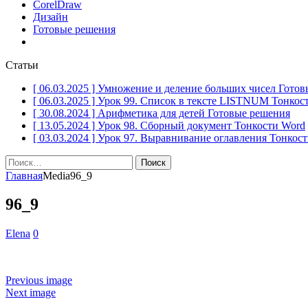
CorelDraw
Дизайн
Готовые решения
Статьи
[ 06.03.2025 ]
Умножение и деление больших чисел
Готов
[ 06.03.2025 ]
Урок 99. Список в тексте LISTNUM
Тонкос
[ 30.08.2024 ]
Арифметика для детей
Готовые решения
[ 13.05.2024 ]
Урок 98. Сборный документ
Тонкости Word
[ 03.03.2024 ]
Урок 97. Выравнивание оглавления
Тонкост
Найти:
Главная
Media
96_9
96_9
Elena
0
Previous image
Next image