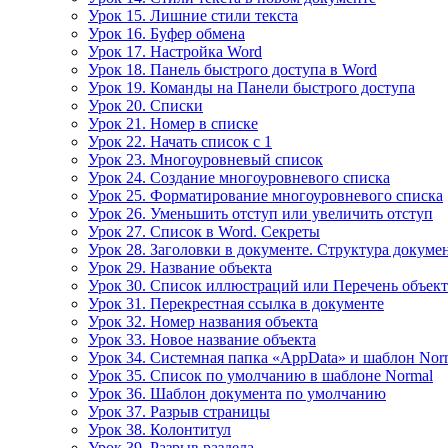
Урок 15. Лишние стили текста
Урок 16. Буфер обмена
Урок 17. Настройка Word
Урок 18. Панель быстрого доступа в Word
Урок 19. Команды на Панели быстрого доступа
Урок 20. Списки
Урок 21. Номер в списке
Урок 22. Начать список с 1
Урок 23. Многоуровневый список
Урок 24. Создание многоуровневого списка
Урок 25. Форматирование многоуровневого списка
Урок 26. Уменьшить отступ или увеличить отступ
Урок 27. Список в Word. Секреты
Урок 28. Заголовки в документе. Структура докуме
Урок 29. Название объекта
Урок 30. Список иллюстраций или Перечень объек
Урок 31. Перекрестная ссылка в документе
Урок 32. Номер названия объекта
Урок 33. Новое название объекта
Урок 34. Системная папка «AppData» и шаблон Nor
Урок 35. Список по умолчанию в шаблоне Normal
Урок 36. Шаблон документа по умолчанию
Урок 37. Разрыв страницы
Урок 38. Колонтитул
Урок 39. Разрыв раздела