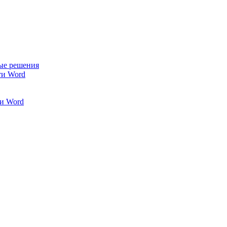
ые решения
ти Word
и Word