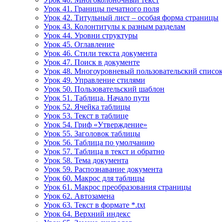
Урок 41. Границы печатного поля
Урок 42. Титульный лист – особая форма страницы
Урок 43. Колонтитулы к разным разделам
Урок 44. Уровни структуры
Урок 45. Оглавление
Урок 46. Стили текста документа
Урок 47. Поиск в документе
Урок 48. Многоуровневый пользовательский списо
Урок 49. Управление стилями
Урок 50. Пользовательский шаблон
Урок 51. Таблица. Начало пути
Урок 52. Ячейка таблицы
Урок 53. Текст в таблице
Урок 54. Гриф «Утверждение»
Урок 55. Заголовок таблицы
Урок 56. Таблица по умолчанию
Урок 57. Таблица в текст и обратно
Урок 58. Тема документа
Урок 59. Распознавание документа
Урок 60. Макрос для таблицы
Урок 61. Макрос преобразования страницы
Урок 62. Автозамена
Урок 63. Текст в формате *.txt
Урок 64. Верхний индекс