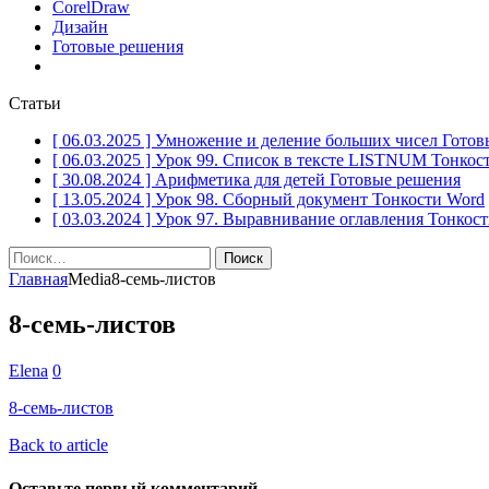
CorelDraw
Дизайн
Готовые решения
Статьи
[ 06.03.2025 ]
Умножение и деление больших чисел
Готов
[ 06.03.2025 ]
Урок 99. Список в тексте LISTNUM
Тонкос
[ 30.08.2024 ]
Арифметика для детей
Готовые решения
[ 13.05.2024 ]
Урок 98. Сборный документ
Тонкости Word
[ 03.03.2024 ]
Урок 97. Выравнивание оглавления
Тонкост
Найти:
Главная
Media
8-семь-листов
8-семь-листов
Elena
0
8-семь-листов
Back to article
Оставьте первый комментарий