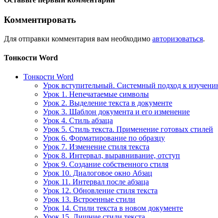
Комментировать
Для отправки комментария вам необходимо
авторизоваться
.
Тонкости Word
Тонкости Word
Урок вступительный. Системный подход к изучен
Урок 1. Непечатаемые символы
Урок 2. Выделение текста в документе
Урок 3. Шаблон документа и его изменение
Урок 4. Стиль абзаца
Урок 5. Стиль текста. Применение готовых стилей
Урок 6. Форматирование по образцу
Урок 7. Изменение стиля текста
Урок 8. Интервал, выравнивание, отступ
Урок 9. Создание собственного стиля
Урок 10. Диалоговое окно Абзац
Урок 11. Интервал после абзаца
Урок 12. Обновление стиля текста
Урок 13. Встроенные стили
Урок 14. Стили текста в новом документе
Урок 15. Лишние стили текста