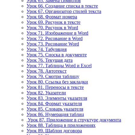
Урок 65. Замена символов
Урок 66. Создание списка в тексте
Урок 67. Организатор стилей текста
Урок 68. Формат номера
Урок 69. Рисунок в тексте
Урок 70. Рисунок в Word
Урок 71. Изображение в Word
Урок 72. Рисование в Word
Урок 73. Рисование Word
Урок 74. Табуляция
Урок 75. Сноска в документе
Урок 76. Текущая дата
Урок 77. Таблицы Word и Excel
Урок 78. Автотекст
Урок 79. Смотри таблицу
Урок 80. Ссылка без закладки
Урок 81. Переносы в тексте
Урок 82. Указатели
Урок 83. Элементы указателя
Урок 84. Формат указателя
Урок 85. Словарь указателя
Урок 86. Нумерация таблиц
Урок 87. Приложение в структуре документа
Урок 88. Таблица в приложениях
Урок 89. Шаблон договора