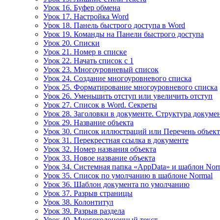
Урок 16. Буфер обмена
Урок 17. Настройка Word
Урок 18. Панель быстрого доступа в Word
Урок 19. Команды на Панели быстрого доступа
Урок 20. Списки
Урок 21. Номер в списке
Урок 22. Начать список с 1
Урок 23. Многоуровневый список
Урок 24. Создание многоуровневого списка
Урок 25. Форматирование многоуровневого списка
Урок 26. Уменьшить отступ или увеличить отступ
Урок 27. Список в Word. Секреты
Урок 28. Заголовки в документе. Структура докуме
Урок 29. Название объекта
Урок 30. Список иллюстраций или Перечень объек
Урок 31. Перекрестная ссылка в документе
Урок 32. Номер названия объекта
Урок 33. Новое название объекта
Урок 34. Системная папка «AppData» и шаблон Nor
Урок 35. Список по умолчанию в шаблоне Normal
Урок 36. Шаблон документа по умолчанию
Урок 37. Разрыв страницы
Урок 38. Колонтитул
Урок 39. Разрыв раздела
Урок 40. Многоколоночный текст